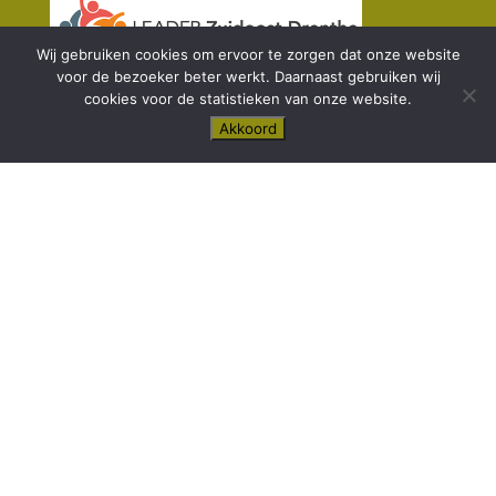
Wij gebruiken cookies om ervoor te zorgen dat onze website
voor de bezoeker beter werkt. Daarnaast gebruiken wij
cookies voor de statistieken van onze website.
Akkoord

Adres
Veenpark
Berkenrode 4
7884 TR
Barger-Compascuum bij Emmen
