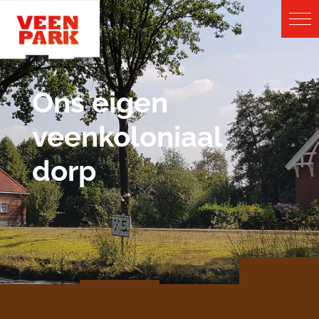
Ons eigen
veenkoloniaal
dorp