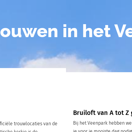
rouwen in het V
Bruiloft van A tot Z
k
Bij het Veenpark hebben we 
ficiële trouwlocaties van de
je voor je mooiste dag nodig
sche kerkje is de